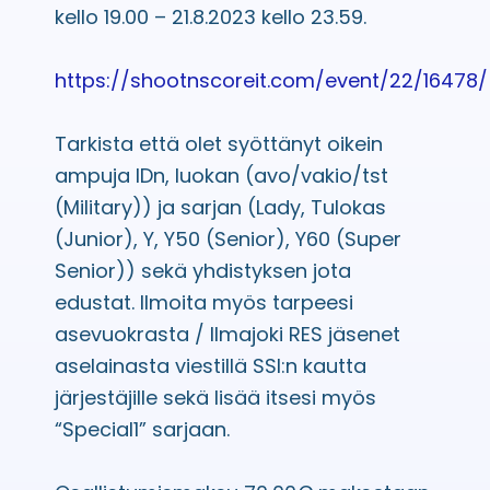
kello 19.00 – 21.8.2023 kello 23.59.
https://shootnscoreit.com/event/22/16478/
Tarkista että olet syöttänyt oikein
ampuja IDn, luokan (avo/vakio/tst
(Military)) ja sarjan (Lady, Tulokas
(Junior), Y, Y50 (Senior), Y60 (Super
Senior)) sekä yhdistyksen jota
edustat. Ilmoita myös tarpeesi
asevuokrasta / Ilmajoki RES jäsenet
aselainasta viestillä SSI:n kautta
järjestäjille sekä lisää itsesi myös
“Special1” sarjaan.