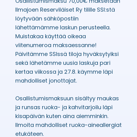
Osallistumismaksu 70,00€ maksetaan
Ilmajoen Reserviläiset Ry tilille SSI:stä
löytyvään sähköpostiin
lähettämämme laskun perusteella.
Muistakaa käyttää oikeaa
viitenumeroa maksaessanne!
Päivitämme SSIssä tiloja hyväksytyiksi
sekä lähetämme uusia laskuja pari
kertaa viikossa ja 27.8. käymme läpi
mahdolliset jonottajat.
Osallistumismaksuun sisältyy maukas
ja runsas ruoka- ja kahvitarjoilu läpi
kisapäivän kuten aina aiemminkin.
Ilmoita mahdolliset ruoka-aineallergiat
etukäteen.