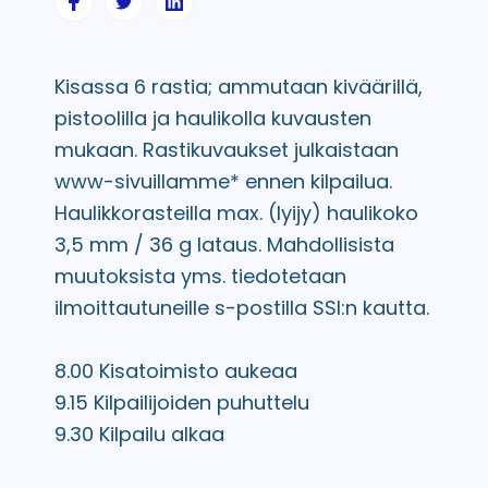
Kisassa 6 rastia; ammutaan kiväärillä,
pistoolilla ja haulikolla kuvausten
mukaan. Rastikuvaukset julkaistaan
www-sivuillamme* ennen kilpailua.
Haulikkorasteilla max. (lyijy) haulikoko
3,5 mm / 36 g lataus. Mahdollisista
muutoksista yms. tiedotetaan
ilmoittautuneille s-postilla SSI:n kautta.
8.00
Kisatoimisto aukeaa
9.15
Kilpailijoiden puhuttelu
9.30
Kilpailu alkaa